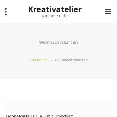
Zum
Kreativatelier
Inhalt
springen
Karl-Heinz Lucks
Weihnachtskarten
Startseite
/
Weihnachtskarten
Doppelkarte DIN A 5 mit Umschlag