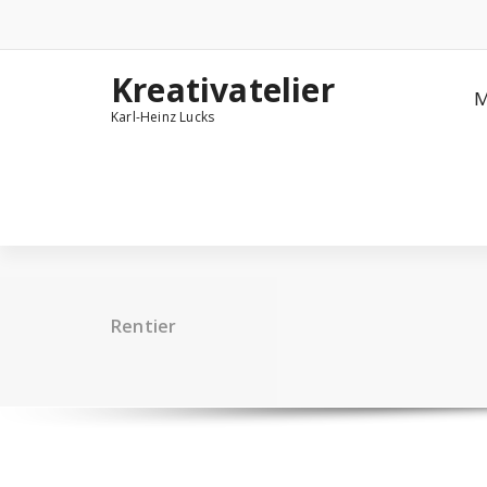
Zum
Inhalt
springen
Kreativatelier
M
Karl-Heinz Lucks
Rentier