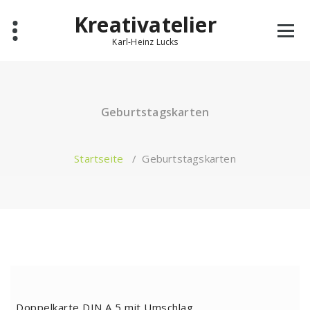
Zum
Kreativatelier
Inhalt
springen
Karl-Heinz Lucks
Geburtstagskarten
Startseite
/
Geburtstagskarten
Doppelkarte DIN A 5 mit Umschlag